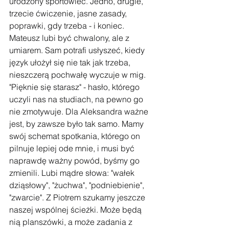
urodzony sportowiec. Jedno, drugie, 
trzecie ćwiczenie, jasne zasady, 
poprawki, gdy trzeba - i koniec. 
Mateusz lubi być chwalony, ale z 
umiarem. Sam potrafi usłyszeć, kiedy 
język ułożył się nie tak jak trzeba, 
nieszczerą pochwałę wyczuje w mig. 
"Pięknie się starasz" - hasło, którego 
uczyli nas na studiach, na pewno go 
nie zmotywuje. Dla Aleksandra ważne 
jest, by zawsze było tak samo. Mamy 
swój schemat spotkania, którego on 
pilnuje lepiej ode mnie, i musi być 
naprawdę ważny powód, byśmy go 
zmienili. Lubi mądre słowa: "wałek 
dziąsłowy", "żuchwa", "podniebienie", 
"zwarcie". Z Piotrem szukamy jeszcze 
naszej wspólnej ścieżki. Może będą 
nią planszówki, a może zadania z 