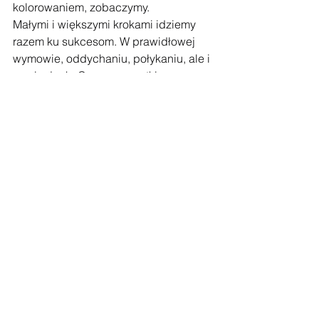
kolorowaniem, zobaczymy.
Małymi i większymi krokami idziemy 
razem ku sukcesom. W prawidłowej 
wymowie, oddychaniu, połykaniu, ale i 
w relacjach. Czego wszystkim w 
nowym roku życzę. 
Katarzyna Czarnecka 
Terapia mowy i zmysłów
Komentarze