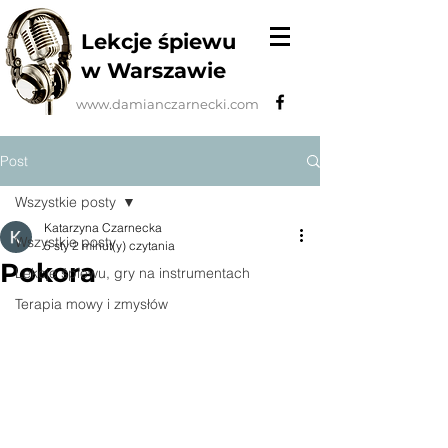
Lekcje śpiewu
w Warszawie
www.damianczarnecki.com
Post
Wszystkie posty
Katarzyna Czarnecka
Wszystkie posty
5 sty
2 minut(y) czytania
Pokora
Lekcje śpiewu, gry na instrumentach
Terapia mowy i zmysłów